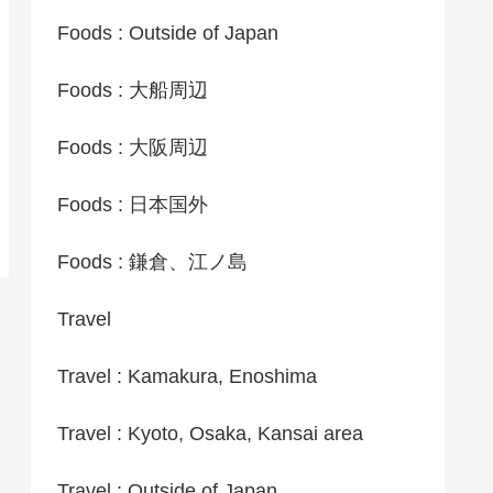
Foods : Outside of Japan
Foods : 大船周辺
Foods : 大阪周辺
Foods : 日本国外
Foods : 鎌倉、江ノ島
Travel
Travel : Kamakura, Enoshima
Travel : Kyoto, Osaka, Kansai area
Travel : Outside of Japan