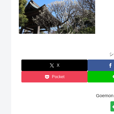
シ
X
Pocket
Goem