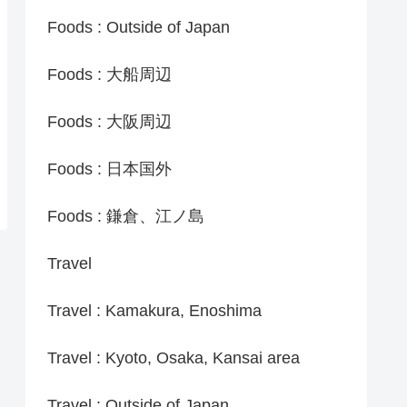
Foods : Outside of Japan
Foods : 大船周辺
Foods : 大阪周辺
Foods : 日本国外
Foods : 鎌倉、江ノ島
Travel
Travel : Kamakura, Enoshima
Travel : Kyoto, Osaka, Kansai area
Travel : Outside of Japan