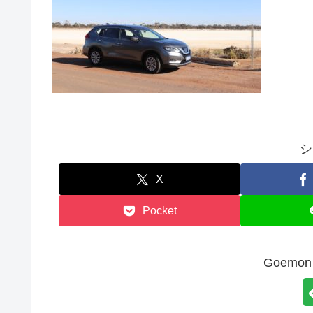
シ
X
Pocket
Goem