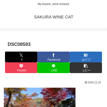
My travels, wine reviews
SAKURA WINE CAT
DSC08593
X
Facebook
はてブ
Pocket
LINE
コピー
2020.12.10