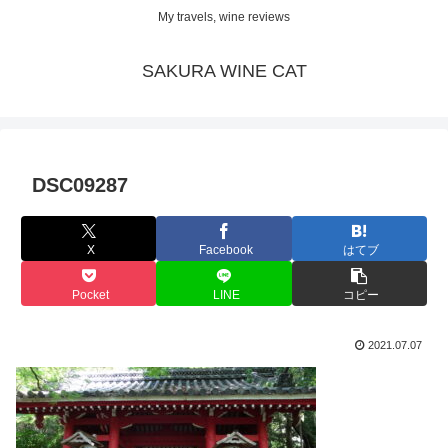
My travels, wine reviews
SAKURA WINE CAT
DSC09287
X
Facebook
はてブ
Pocket
LINE
コピー
2021.07.07