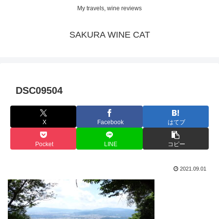
My travels, wine reviews
SAKURA WINE CAT
DSC09504
X
Facebook
はてブ
Pocket
LINE
コピー
2021.09.01