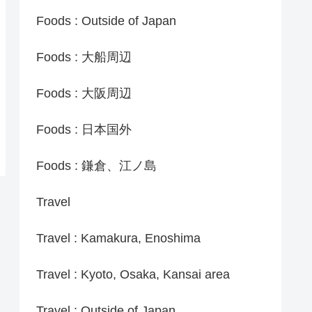
Foods : Outside of Japan
Foods : 大船周辺
Foods : 大阪周辺
Foods : 日本国外
Foods : 鎌倉、江ノ島
Travel
Travel : Kamakura, Enoshima
Travel : Kyoto, Osaka, Kansai area
Travel : Outside of Japan