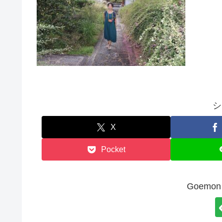
シ
X
Pocket
Goem