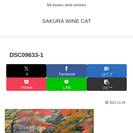
My travels, wine reviews
SAKURA WINE CAT
DSC09633-1
X
Facebook
はてブ
Pocket
LINE
コピー
2021.11.26