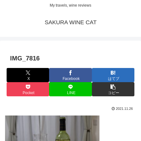
My travels, wine reviews
SAKURA WINE CAT
IMG_7816
X
Facebook
はてブ
Pocket
LINE
コピー
2021.11.26