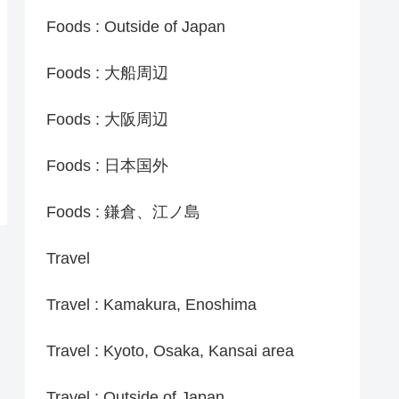
Foods : Outside of Japan
Foods : 大船周辺
Foods : 大阪周辺
Foods : 日本国外
Foods : 鎌倉、江ノ島
Travel
Travel : Kamakura, Enoshima
Travel : Kyoto, Osaka, Kansai area
Travel : Outside of Japan