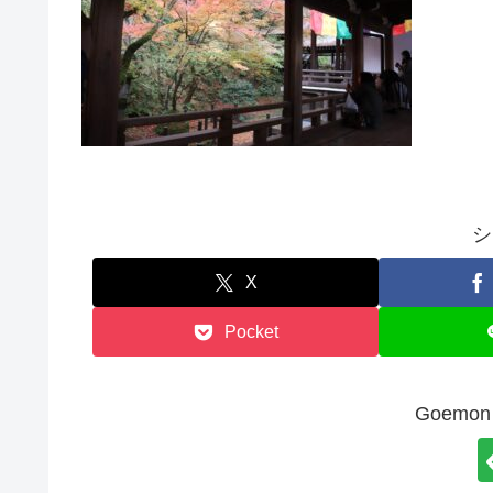
シ
X
Pocket
Goem