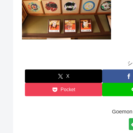
シ
X
Pocket
Goem