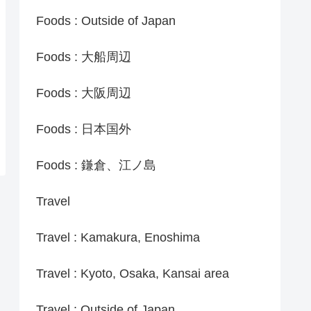
Foods : Outside of Japan
Foods : 大船周辺
Foods : 大阪周辺
Foods : 日本国外
Foods : 鎌倉、江ノ島
Travel
Travel : Kamakura, Enoshima
Travel : Kyoto, Osaka, Kansai area
Travel : Outside of Japan