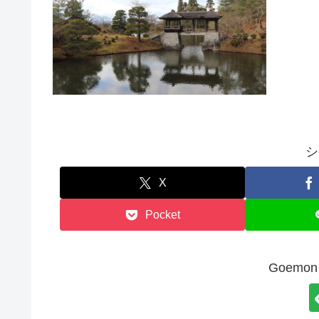
シ
X
Pocket
Goem