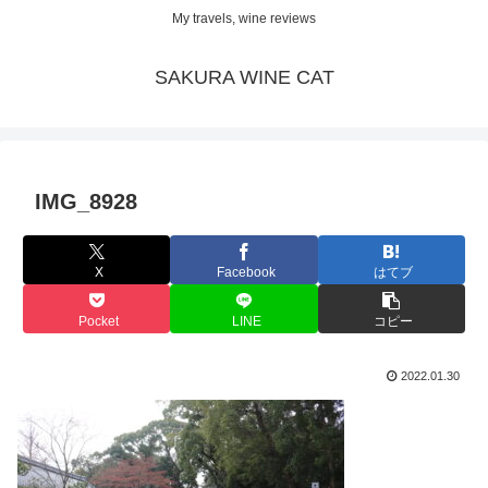
My travels, wine reviews
SAKURA WINE CAT
IMG_8928
X
Facebook
はてブ
Pocket
LINE
コピー
2022.01.30