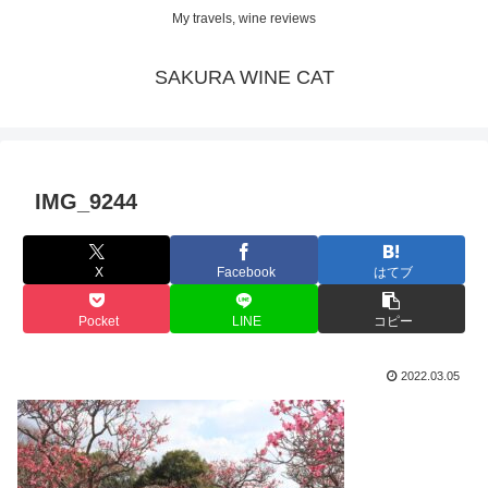
My travels, wine reviews
SAKURA WINE CAT
IMG_9244
X
Facebook
はてブ
Pocket
LINE
コピー
2022.03.05