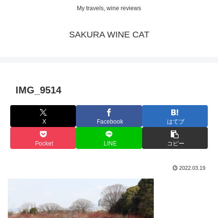
My travels, wine reviews
SAKURA WINE CAT
IMG_9514
X
Facebook
はてブ
Pocket
LINE
コピー
2022.03.19