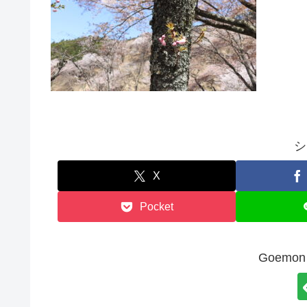
シ
X
Pocket
Goem