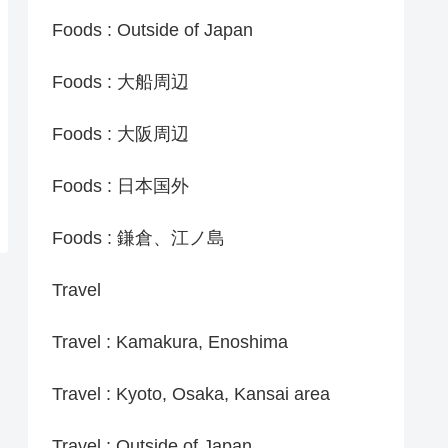
Foods : Outside of Japan
Foods : 大船周辺
Foods : 大阪周辺
Foods : 日本国外
Foods : 鎌倉、江ノ島
Travel
Travel : Kamakura, Enoshima
Travel : Kyoto, Osaka, Kansai area
Travel : Outside of Japan