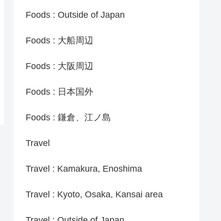
Foods : Outside of Japan
Foods : 大船周辺
Foods : 大阪周辺
Foods : 日本国外
Foods : 鎌倉、江ノ島
Travel
Travel : Kamakura, Enoshima
Travel : Kyoto, Osaka, Kansai area
Travel : Outside of Japan