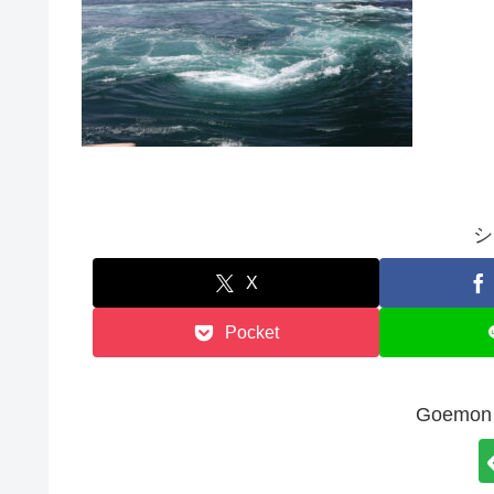
シ
X
Pocket
Goem