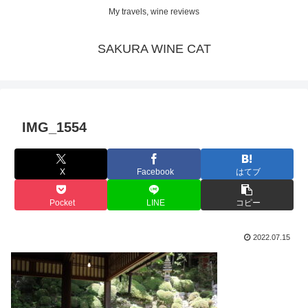
My travels, wine reviews
SAKURA WINE CAT
IMG_1554
X
Facebook
はてブ
Pocket
LINE
コピー
2022.07.15