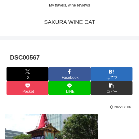
My travels, wine reviews
SAKURA WINE CAT
DSC00567
X
Facebook
はてブ
Pocket
LINE
コピー
2022.08.06