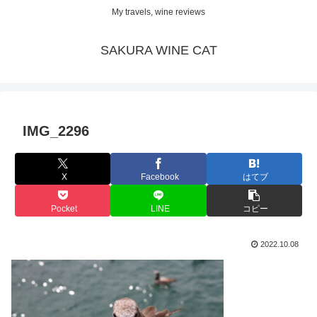
My travels, wine reviews
SAKURA WINE CAT
IMG_2296
X
Facebook
はてブ
Pocket
LINE
コピー
2022.10.08