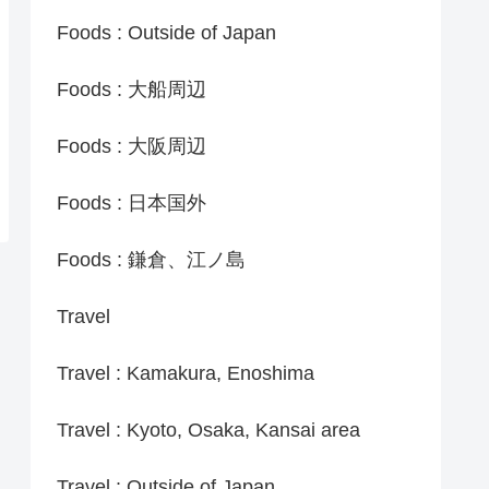
Foods : Outside of Japan
Foods : 大船周辺
Foods : 大阪周辺
Foods : 日本国外
Foods : 鎌倉、江ノ島
Travel
Travel : Kamakura, Enoshima
Travel : Kyoto, Osaka, Kansai area
Travel : Outside of Japan