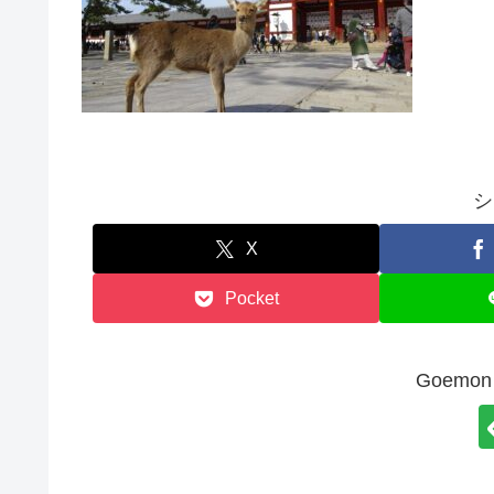
シ
X
Pocket
Goem