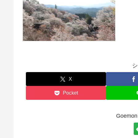
シ
X
Pocket
Goem