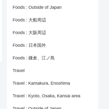
Foods : Outside of Japan
Foods : 大船周辺
Foods : 大阪周辺
Foods : 日本国外
Foods : 鎌倉、江ノ島
Travel
Travel : Kamakura, Enoshima
Travel : Kyoto, Osaka, Kansai area
Travel : Outside of Japan