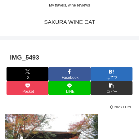
My travels, wine reviews
SAKURA WINE CAT
IMG_5493
X
Facebook
はてブ
Pocket
LINE
コピー
2023.11.29