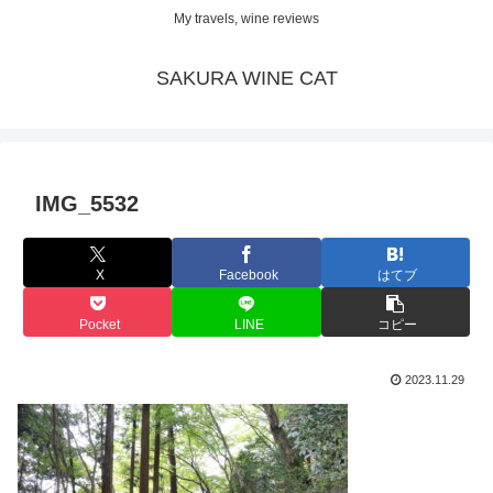
My travels, wine reviews
SAKURA WINE CAT
IMG_5532
X
Facebook
はてブ
Pocket
LINE
コピー
2023.11.29