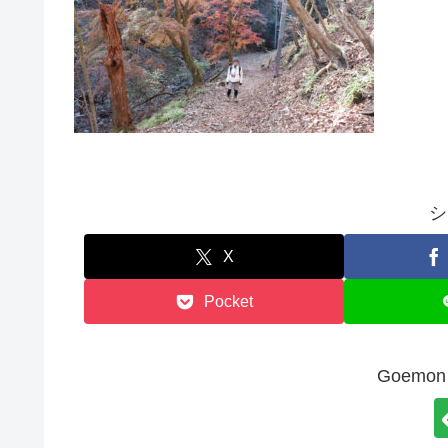
シ
X
Pocket
Goem