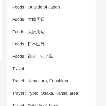
Foods : Outside of Japan
Foods : 大船周辺
Foods : 大阪周辺
Foods : 日本国外
Foods : 鎌倉、江ノ島
Travel
Travel : Kamakura, Enoshima
Travel : Kyoto, Osaka, Kansai area
Travel : Outside of Japan