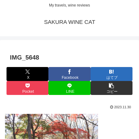
My travels, wine reviews
SAKURA WINE CAT
IMG_5648
X
Facebook
はてブ
Pocket
LINE
コピー
2023.11.30