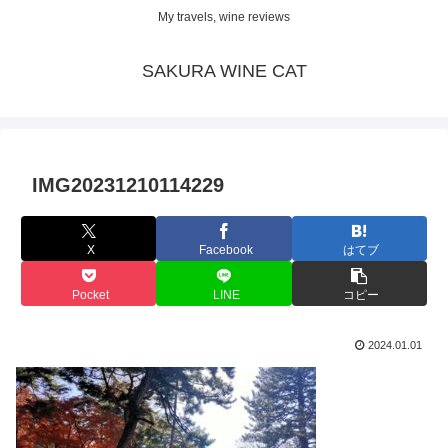
My travels, wine reviews
SAKURA WINE CAT
IMG20231210114229
X
Facebook
はてブ
Pocket
LINE
コピー
2024.01.01