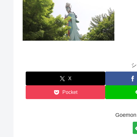
シ
X
Pocket
Goem