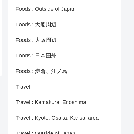
Foods : Outside of Japan
Foods : 大船周辺
Foods : 大阪周辺
Foods : 日本国外
Foods : 鎌倉、江ノ島
Travel
Travel : Kamakura, Enoshima
Travel : Kyoto, Osaka, Kansai area
Travel : Outside of Japan