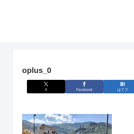
oplus_0
X
Facebook
はてブ