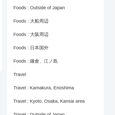
Foods : Outside of Japan
Foods : 大船周辺
Foods : 大阪周辺
Foods : 日本国外
Foods : 鎌倉、江ノ島
Travel
Travel : Kamakura, Enoshima
Travel : Kyoto, Osaka, Kansai area
Travel : Outside of Japan