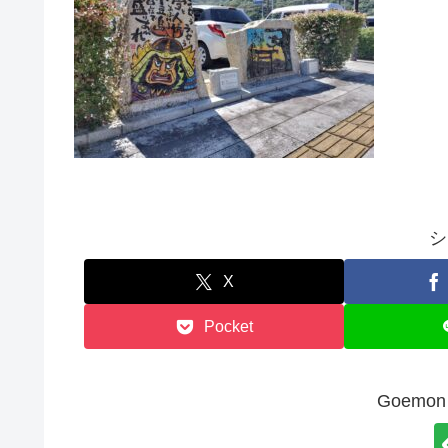
シ
X
Pocket
Goem