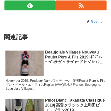
Goemon
関連記事
Beaujolais Villages Nouveau
Poulet Père & Fils 2019| ﾎﾞｼﾞｮﾚ
ｰ･ｳﾞｨﾗｰｼﾞｭ･ﾇｰｳﾞｫｰ ﾌﾟﾚ･ﾍﾟﾙ･ｴﾌｨｽ
2019
November 2019: Producer Nameワイナリー/生産者Poulet Pere & Fils
プレ・ペール・エ・フィスRegion (AVA)産地名France, Bourgogne,
Beaujolais Villages...
Pinot Blanc Takahata Classique
2019| 高畠クラシック上和田ピ
ノ・ブラン2019