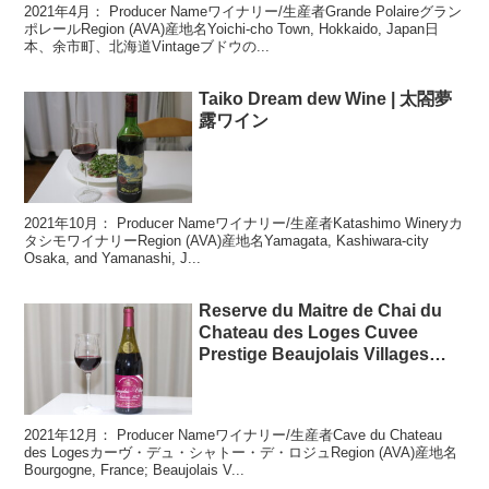
2021年4月： Producer Nameワイナリー/生産者Grande Polaireグラン
ポレールRegion (AVA)産地名Yoichi-cho Town, Hokkaido, Japan日
本、余市町、北海道Vintageブドウの...
Taiko Dream dew Wine | 太閤夢
露ワイン
2021年10月： Producer Nameワイナリー/生産者Katashimo Wineryカ
タシモワイナリーRegion (AVA)産地名Yamagata, Kashiwara-city
Osaka, and Yamanashi, J...
Reserve du Maitre de Chai du
Chateau des Loges Cuvee
Prestige Beaujolais Villages
Nouveau Non Filtree | ﾚｾﾞﾙｳﾞ ﾃﾞ
ｭ ﾒｰﾄﾙ ﾄﾞ ｼｪ ﾃﾞｭ ｼｬﾄｰ ﾃﾞ ﾛｼﾞｭ ｷｭｳﾞ
ｪ ﾌﾟﾚｽﾃｰｼﾞ ﾎﾞｰｼﾞｮﾚ ｳﾞｨﾗｰｼﾞｭ ﾇｰｳﾞ
2021年12月： Producer Nameワイナリー/生産者Cave du Chateau
ｫｰ ﾉﾝﾌｨﾙﾀｰ
des Logesカーヴ・デュ・シャトー・デ・ロジュRegion (AVA)産地名
Bourgogne, France; Beaujolais V...